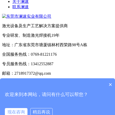
关于澜速
联系澜速
激光设备及生产工艺解决方案提供商
专业研发、制造激光焊接机19年
地址：广东省东莞市塘厦镇林村西荣路98号A栋
全国服务热线：0769-81221176
专员服务热线：13412552887
邮箱：2718917372@qq.com
ICP备案号：
粤ICP备17115279号
×
【免责声明】网站内容部分来自网络.若有侵权行为请告知网
欢迎来到本网站，请问有什么可以帮您？
站管理员.本网站将立即给予删除【版权声明】若无告之盗用
本站信息，违者必究，决不姑息！
现在咨询
稍后再说
ICP备案号：
粤ICP备17115279号
Powered by Metlnfo 5.3.19