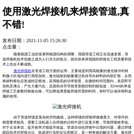
使用激光焊接机来焊接管道,真
不错!
发布日期：2021-11-05 15:26:30
点击量：
随着能源工业的发展和能源结构的调整，我国管道工程正在迅速发展，管
道焊接机技术也随之成为人们关注的焦点，就目前来讲我国的焊接在工程质量和技
术上也在不断成熟。
激光焊接机
在管道工程方面的运用，主要就是利用高能量的激光脉冲对材
料微小区域内进行局部加热，激光辐射的能量通过热传导向材料的内部扩散，从而
将材料熔化后形成特定熔池，采用较高的功率密度，在微秒时间范围内，表层即可
加热至沸点，产生大量汽化，且因热传导导致变形能控制到较低值，32mm的单道
焊接工艺参数经检验合格，可以降低厚度板焊接所需的时间，有时可以省掉填料金
属的使用。
由于管道焊缝是复杂的空间曲线，这种焊缝的焊接焊接难度大、对母件的
精度要求较高，需要工业机器人在焊接的过程中进行反复示教，导致焊接效率低。
对于企业来说，提升效率才能提升效益。管道自动化焊接中出现的问题，通过焊缝
跟踪技术对焊接点位、轨迹进行实时定位和矫正，是一种有效的解决方案。激光焊