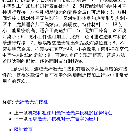
不需对工件加压和进行表面处理；2、对带绝缘层的导体可直
接进行焊接，对性能相差较大的异种金属也可焊接；3、短时
间焊接，既对外界无热影响，又对材料本身的热变形及热影响
区小，尤其适合加工高熔点、高硬度、特种材料；4、焊点
小、能量密度高、适合于高速加工；5、无加工噪音，对环境
污染小；6、微小工件也可加工。此外，还可通过透明材料的
壁进行焊接；7、容易改变激光输出焦距及焊点位置；8、不
需要填充金属、不需要在真空环境，不会像电子束那样在空气
中产生X射线的危险；9、可通过光纤实现远距离、普通方法
难以达到的部位、多路同时或分时焊接。
由此可见，连续光纤激光焊接机有着效率高且靠谱的焊接
性能，使得这款设备目前在电池防爆阀焊接加工行业中非常受
用户的喜欢。
标签:
光纤激光焊接机
上一条
机箱机柜使用光纤激光焊接机的优势特点
下一条
招牌激光焊接机对于广告字的应用
网站首页