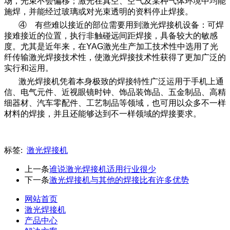
场，光束不会偏移；激光在真空、空气及某种气体环境中均能
施焊，并能经过玻璃或对光束透明的资料停止焊接。
④ 有些难以接近的部位需要用到激光焊接机设备：可焊
接难接近的位置，执行非触碰远间距焊接，具备较大的敏感
度。尤其是近年来，在YAG激光生产加工技术性中选用了光
纤传输激光焊接技术性，使激光焊接技术性获得了更加广泛的
实行和运用。
激光焊接机凭着本身极致的焊接特性广泛运用于手机上通
信、电气元件、近视眼镜时钟、饰品装饰品、五金制品、高精
细器材、汽车零配件、工艺制品等领域，也可用以众多不一样
材料的焊接，并且还能够达到不一样领域的焊接要求。
标签:
激光焊接机
上一条
谁说激光焊接机适用行业很少
下一条
激光焊接机与其他的焊接比有许多优势
网站首页
激光焊接机
产品中心