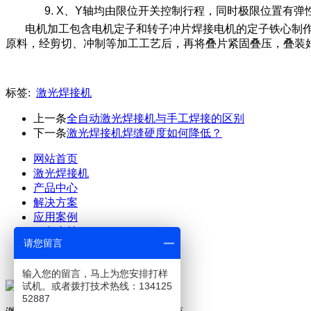
9. X、Y轴均由限位开关控制行程，同时极限位置有
电机加工包含电机定子和转子冲片焊接电机的定子铁心制
原料，经剪切、冲制等加工工艺后，再将叠片紧固叠压，叠装
标签:
激光焊接机
上一条
全自动激光焊接机与手工焊接的区别
下一条
激光焊接机焊缝硬度如何降低？
网站首页
激光焊接机
产品中心
解决方案
应用案例
服务支持
请您留言
关于澜速
联系澜速
输入您的留言，马上为您安排打样
试机。或者拨打技术热线：134125
52887