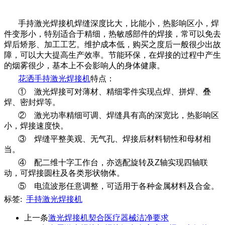
手持激光焊接机焊缝深度比大，比能小，热影响区小，焊
件变形小，特别适合于精细，热敏感部件的焊接，常可以免去
焊后矫形、加工工艺。维护成本低，购买之度后一般很少出故
障，可以大大提高生产效率。节能环保，在焊接的过程中产生
的烟雾很少，基本上不会影响人的身体健康。
花洒手持激光焊接机
特点：
① 激光焊接可对薄材、精细零件实现点焊、拼焊、叠
焊、密封焊等。
② 激光功率精细可调、焊缝具有高的深宽比，热影响区
小，焊接速度快。
③ 焊缝平整美观、无气孔、焊接后材料韧性和母材相
当。
④ 配二维十字工作台，亦选配旋转及Z轴实现四轴联
动，可焊接圆柱及各类形状物体。
⑤ 电流波形任意调整，可适用于各种金属材料及合金。
标签:
手持激光焊接机
上一条
激光焊接机契合医疗器械洁净要求