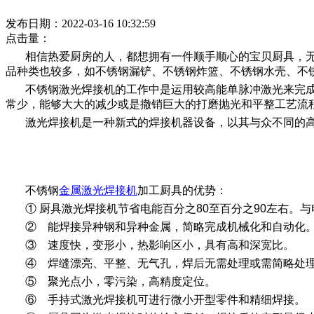
发布日期：2022-03-16 10:32:59
点击量：
相信热爱厨房的人，都想拥有一件顺手顺心的宝贝厨具，
品种类也较多，如不锈钢漏铲、不锈钢炸篮、不锈钢水壳、不
不锈钢激光焊接机的工作中是运用较高能单脉冲激光来完
常少，能够大大的减少或是撤销巨大的打磨抛光和平整工艺流
激光焊接机是一种新式的焊接机器设备，以其与众不同的
不锈钢
金属激光焊接机
加工厨具的优势：
① 厨具激光焊接机节省电能百分之80至百分之90左右。
② 能焊接异种钢和异种金属，简略完成机械化和自动化
③ 速度快，变形小，热影响区小，具有高和深宽比。
④ 焊缝漂亮、平整、无气孔，焊后无需处理或需简略处
⑤ 聚光点小，零污染，高精度定位。
⑥ 手持式激光焊接机可进行微小开型零件和精细焊接。