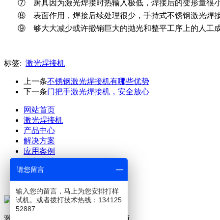
⑦ 厨具因为激光焊接时热输入极低，焊接后的变形量很
⑧ 表面作用，焊接后续处理很少，手持式不锈钢激光焊
⑨ 够大大减少或许撤销巨大的抛光和整平工序上的人工
标签:
激光焊接机
上一条
不锈钢激光焊接机有哪些优势
下一条
门把手激光焊接机，安全放心
网站首页
激光焊接机
产品中心
解决方案
应用案例
服务支持
请您留言
关于澜速
联系澜速
输入您的留言，马上为您安排打样
试机。或者拨打技术热线：134125
52887
激光设备及生产工艺解决方案提供商