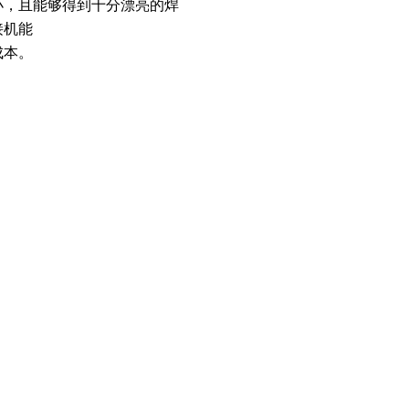
小，且能够得到十分漂亮的焊
接机能
成本。