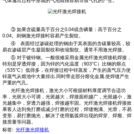
气体逸出过程中形成的气泡就很容易导致气孔的产生。
③ 如果含硫量高于百分之0.04或含磷量：高于百分之
0.04。则钢激光焊接时容易产生裂纹。
④ 表面经过渗碳处理的钢由于其表面的含碳量较高，较
易在渗碳层产生凝固裂纹和收缩裂纹。通常不用激光焊接。
⑤ 对于镀锌钢。一般很难采用金属光纤激光焊接机焊接，
特别是穿透焊接，因为锌的汽化温度（903°C）比钢的熔点
（535°C）低得多，在焊接过程中锌蒸发，产生的蒸气压力使
锌蒸气从熔池中大量排出.同时带走部分熔化金属.使焊缝产生
严重的气孔。
光纤激光焊接机，激光大小可根据材料厚度调节合适功
率，光斑大小可调，光斑越大，焊接面积越广，光斑越小，激
光越集中，穿透力越强，焊接越牢固。光纤激光焊接机焊接效
果客人达到免打磨或减少打磨的过程，焊缝饱满、光滑，不易
变形，易打磨抛光，解决了使用氩弧焊出现的焊穿、焊瘤、焊
接质量等问题。
标签:
光纤激光焊接机