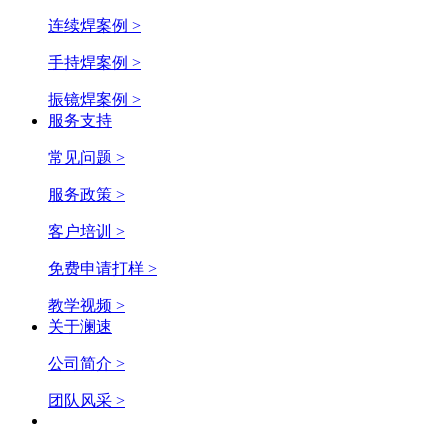
连续焊案例 >
手持焊案例 >
振镜焊案例 >
服务支持
常见问题 >
服务政策 >
客户培训 >
免费申请打样 >
教学视频 >
关于澜速
公司简介 >
团队风采 >