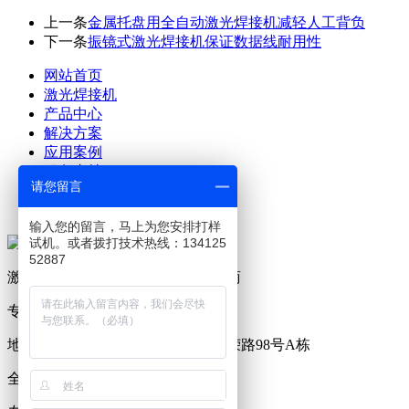
上一条
金属托盘用全自动激光焊接机减轻人工背负
下一条
振镜式激光焊接机保证数据线耐用性
网站首页
激光焊接机
产品中心
解决方案
应用案例
服务支持
请您留言
关于澜速
联系澜速
输入您的留言，马上为您安排打样
试机。或者拨打技术热线：134125
52887
激光设备及生产工艺解决方案提供商
专业研发、制造激光焊接机19年
地址：广东省东莞市塘厦镇林村西荣路98号A栋
全国服务热线：0769-81221176