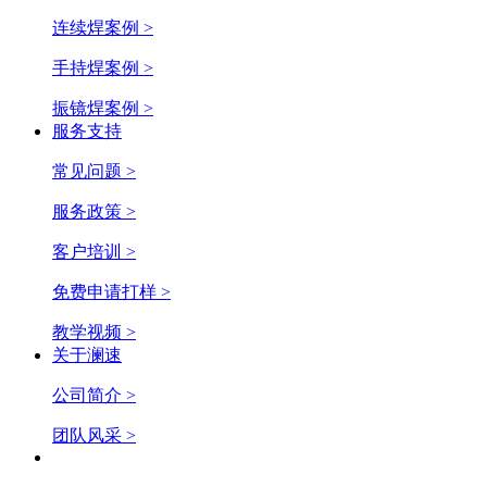
连续焊案例 >
手持焊案例 >
振镜焊案例 >
服务支持
常见问题 >
服务政策 >
客户培训 >
免费申请打样 >
教学视频 >
关于澜速
公司简介 >
团队风采 >