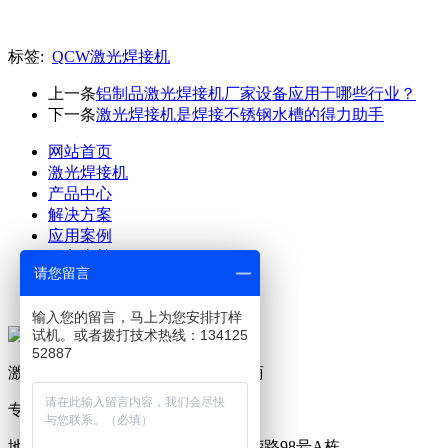
标签:
QCW激光焊接机
上一条
铝制品激光焊接机厂家设备应用于哪些行业？
下一条
激光焊接机是焊接不锈钢水槽的得力助手
网站首页
激光焊接机
产品中心
解决方案
应用案例
服务支持
请您留言
关于澜速
联系澜速
输入您的留言，马上为您安排打样
试机。或者拨打技术热线：134125
52887
激光设备及生产工艺解决方案提供商
专业研发、制造激光焊接机19年
地址：广东省东莞市塘厦镇林村西荣路98号A栋