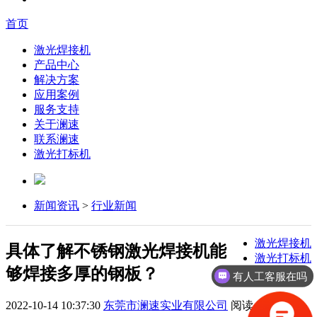
首页
激光焊接机
产品中心
解决方案
应用案例
服务支持
关于澜速
联系澜速
激光打标机
新闻资讯
>
行业新闻
激光焊接机
具体了解不锈钢激光焊接机能
激光打标机
够焊接多厚的钢板？
激光切割机
有人工客服在吗
2022-10-14 10:37:30
东莞市澜速实业有限公司
阅读