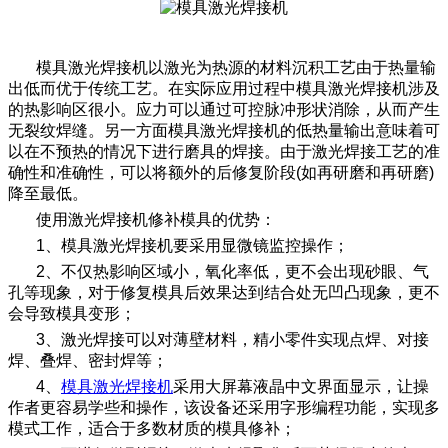
模具激光焊接机以激光为热源的材料沉积工艺由于热量输
出低而优于传统工艺。在实际应用过程中模具激光焊接机涉及
的热影响区很小。应力可以通过可控脉冲形状消除，从而产生
无裂纹焊缝。另一方面模具激光焊接机的低热量输出意味着可
以在不预热的情况下进行磨具的焊接。由于激光焊接工艺的准
确性和准确性，可以将额外的后修复阶段(如再研磨和再研磨)
降至最低。
使用激光焊接机修补模具的优势：
1、模具激光焊接机要采用显微镜监控操作；
2、不仅热影响区域小，氧化率低，更不会出现砂眼、气
孔等现象，对于修复模具后效果达到结合处无凹凸现象，更不
会导致模具变形；
3、激光焊接可以对薄壁材料，精小零件实现点焊、对接
焊、叠焊、密封焊等；
4、
模具激光焊接机
采用大屏幕液晶中文界面显示，让操
作者更容易学些和操作，该设备还采用字形编程功能，实现多
模式工作，适合于多数材质的模具修补；