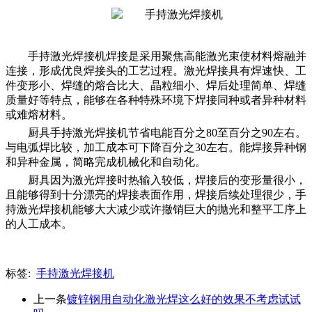
手持激光焊接机
焊接是采用聚焦高能激光束使材料熔融并
连接，形成优良焊接头的工艺过程。激光焊接具有焊速快、工
件变形小、焊缝的熔合比大、晶粒细小、焊后处理简单、焊缝
质量好等特点，能够在各种特殊环境下焊接同种或者异种材料
或难熔材料。
厨具
手持激光焊接机
节省电能百分之80至百分之90左右。
与电弧焊比较，加工成本可下降
百分之
30左右。能焊接异种钢
和异种金属，简略完成机械化和自动化。
厨具因为激光焊接时热输入较低，焊接后的变形量很小，
且能够得到十分漂亮的焊接表面作用，焊接后续处理很少，
手
持激光焊接机
能够大大减少或许撤销巨大的抛光和整平工序上
的人工成本。
标签:
手持激光焊接机
上一条
镀锌钢用自动化激光焊这么好的效果不考虑试试