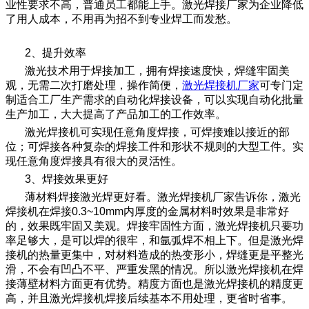
业性要求不高，普通员工都能上手。激光焊接厂家为企业降低
了用人成本，不用再为招不到专业焊工而发愁。
2、提升效率
激光技术用于焊接加工，拥有焊接速度快，焊缝牢固美
观，无需二次打磨处理，操作简便，
激光焊接机厂家
可专门定
制适合工厂生产需求的自动化焊接设备，可以实现自动化批量
生产加工，大大提高了产品加工的工作效率。
激光焊接机可实现任意角度焊接，可焊接难以接近的部
位；可焊接各种复杂的焊接工件和形状不规则的大型工件。实
现任意角度焊接具有很大的灵活性。
3、焊接效果更好
薄材料焊接激光焊更好看。激光焊接机厂家告诉你，激光
焊接机在焊接0.3~10mm内厚度的金属材料时效果是非常好
的，效果既牢固又美观。焊接牢固性方面，激光焊接机只要功
率足够大，是可以焊的很牢，和氩弧焊不相上下。但是激光焊
接机的热量更集中，对材料造成的热变形小，焊缝更是平整光
滑，不会有凹凸不平、严重发黑的情况。所以激光焊接机在焊
接薄壁材料方面更有优势。精度方面也是激光焊接机的精度更
高，并且激光焊接机焊接后续基本不用处理，更省时省事。