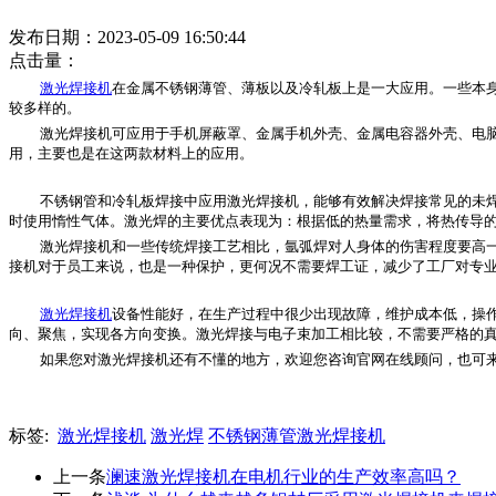
发布日期：2023-05-09 16:50:44
点击量：
激光焊接机
在金属不锈钢薄管、薄板以及冷轧板上是一大应用。一些本
较多样的。
激光焊接机可应用于手机屏蔽罩、金属手机外壳、金属电容器外壳、电
用，主要也是在这两款材料上的应用。
不锈钢管和冷轧板焊接中应用激光焊接机，能够有效解决焊接常见的未
时使用惰性气体。激光焊的主要优点表现为：根据低的热量需求，将热传导
激光焊接机和一些传统焊接工艺相比，氩弧焊对人身体的伤害程度要高
接机对于员工来说，也是一种保护，更何况不需要焊工证，减少了工厂对专
激光焊接机
设备性能好，在生产过程中很少出现故障，维护成本低，操作
向、聚焦，实现各方向变换。激光焊接与电子束加工相比较，不需要严格的
如果您对激光焊接机还有不懂的地方，欢迎您咨询官网在线顾问，也可
标签:
激光焊接机
激光焊
不锈钢薄管激光焊接机
上一条
澜速激光焊接机在电机行业的生产效率高吗？