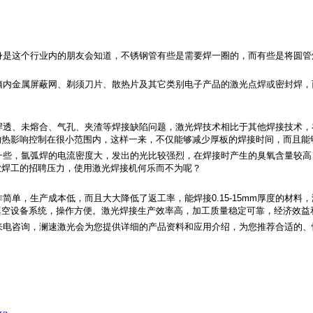
身是这个行业内的朋友会知道，不锈钢管有些是需要焊一圈的，而有些是将圆管
脑内金属屏蔽网、剃须刀片、散热片及其它类别电子产品的激光点焊或密封焊，
焊透、未熔合、气孔、夹渣等焊接缺陷问题，激光焊技术相比于其他焊接技术，
的热影响控制在很小范围内，这样一来，不仅能够减少厚板的焊接时间，而且能
一些，氩弧焊的电流密度大，发出的光比较强烈，在焊接时产生的臭氧含量较高
业焊工的招聘压力，使用激光焊接机何乐而不为呢？
简单，生产成本低，而且大大降低了返工率，能焊接0.15-15mm厚度的材
真空设备系统，操作方便。激光焊接生产效率高，加工质量稳定可靠，经济效益
来电咨询，澜速激光会为您提供详细的产品资料和应用介绍，为您推荐合适的、