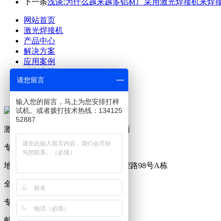
下一条
浅谈:为什么越来越多铝材厂采用激光焊接机来焊接
网站首页
激光焊接机
产品中心
解决方案
应用案例
服务支持
请您留言
关于澜速
联系澜速
输入您的留言，马上为您安排打样
试机。或者拨打技术热线：134125
52887
激光设备及生产工艺解决方案提供商
专业研发、制造激光焊接机19年
地址：广东省东莞市塘厦镇林村西荣路98号A栋
全国服务热线：0769-81221176
专员服务热线：13412552887
邮箱：2718917372@qq.com