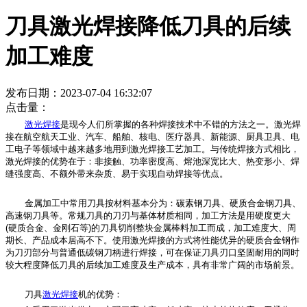
刀具激光焊接降低刀具的后续
加工难度
发布日期：2023-07-04 16:32:07
点击量：
激光焊接
是现今人们所掌握的各种焊接技术中不错的方法之一。激光焊
接在航空航天工业、汽车、船舶、核电、医疗器具、新能源、厨具卫具、电
工电子等领域中越来越多地用到激光焊接工艺加工。与传统焊接方式相比，
激光焊接的优势在于：非接触、功率密度高、熔池深宽比大、热变形小、焊
缝强度高、不额外带来杂质、易于实现自动焊接等优点。
金属加工中常用刀具按材料基本分为：碳素钢刀具、硬质合金钢刀具、
高速钢刀具等。常规刀具的刀刃与基体材质相同，加工方法是用硬度更大
(硬质合金、金刚石等)的刀具切削整块金属棒料加工而成，加工难度大、周
期长、产品成本居高不下。使用激光焊接的方式将性能优异的硬质合金钢作
为刀刃部分与普通低碳钢刀柄进行焊接，可在保证刀具刃口坚固耐用的同时
较大程度降低刀具的后续加工难度及生产成本，具有非常广阔的市场前景。
刀具
激光焊接
机的优势：