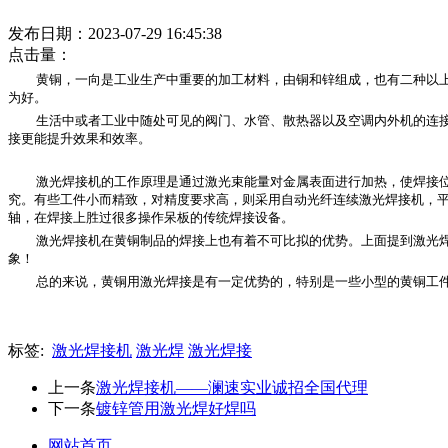
发布日期：2023-07-29 16:45:38
点击量：
黄铜，一向是工业生产中重要的加工材料，由铜和锌组成，也有二种以
为好。
生活中或者工业中随处可见的阀门、水管、散热器以及空调内外机的连
接更能提升效果和效率。
激光焊接机的工作原理是通过激光束能量对金属表面进行加热，使焊接
究。有些工件小而精致，对精度要求高，则采用自动光纤连续激光焊接机，
轴，在焊接上胜过很多操作呆板的传统焊接设备。
激光焊接机在黄铜制品的焊接上也有着不可比拟的优势。上面提到激光
象！
总的来说，黄铜用激光焊接是有一定优势的，特别是一些小型的黄铜工件或
标签:
激光焊接机
激光焊
激光焊接
上一条
激光焊接机——澜速实业诚招全国代理
下一条
镀锌管用激光焊好焊吗
网站首页