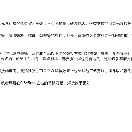
上元素组成的合金称为黄铜，不仅强度高，硬度也大。铜类材质能用激光焊接吗
接管，或者螺栓、螺母、弹簧等结构件，都是用黄铜作为原材料之一制作而成。
位置熔化形成焊缝，从而将产品以不同的焊接方式（如拼焊、叠焊、复合焊等）
平台式的；如果工件很薄，焊点很小，选择脉冲焊也是合适的。这些设备有着方
焊接精度高、灵活性强，而且它在焊接效果上也比其他工艺更好，操作以机器为
者厚度在0.3~5mm左右的黄铜薄板，焊接效果更好！