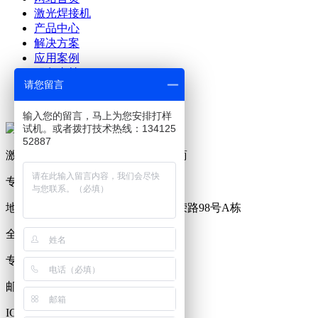
激光焊接机
产品中心
解决方案
应用案例
服务支持
请您留言
关于澜速
联系澜速
输入您的留言，马上为您安排打样
试机。或者拨打技术热线：134125
52887
激光设备及生产工艺解决方案提供商
专业研发、制造激光焊接机19年
地址：广东省东莞市塘厦镇林村西荣路98号A栋
全国服务热线：0769-81221176
专员服务热线：13412552887
邮箱：2718917372@qq.com
ICP备案号：
粤ICP备17115279号