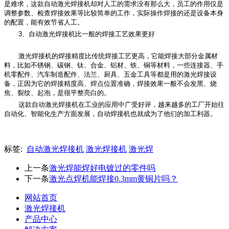
是难求，这款自动激光焊接机却对人工的需求没有那么大，员工的作用仅是
调整参数、检查焊接效果等比较简单的工作，实际操作焊接的还是设备本身
的配置，能有效节省人工。
3、自动激光焊接机比一般的焊接工艺效果更好
激光焊接机的焊接精度比传统焊接工艺更高，它能焊接大部分金属材
料，比如不锈钢、碳钢、钛、合金、铝材、铁、铜等材料，一些连接器、手
机零配件、汽车制造配件、法兰、厨具、五金工具等都是用的激光焊接设
备，正因为它的焊接精度高、焊点位置准确，焊接效果一般不会发黑、烧
焦、裂纹、起泡，是很平整亮白的。
这款自动激光焊接机在工业的应用中广受好评，越来越多的工厂开始往
自动化、智能化生产方面发展，自动焊接机也就成为了他们的加工利器。
标签:
自动激光焊接机
激光焊接机
激光焊
上一条
激光焊能焊好电镀过的零件吗
下一条
激光点焊机能焊接0.3mm黄铜片吗？
网站首页
激光焊接机
产品中心