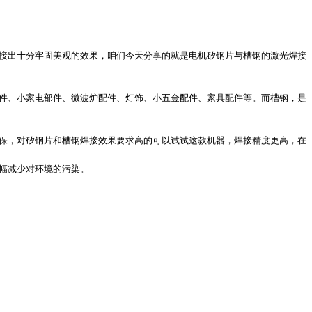
接出十分牢固美观的效果，咱们今天分享的就是电机矽钢片与槽钢的激光焊接
件、小家电部件、微波炉配件、灯饰、小五金配件、家具配件等。而槽钢，是
保，对矽钢片和槽钢焊接效果要求高的可以试试这款机器，焊接精度更高，在
幅减少对环境的污染。