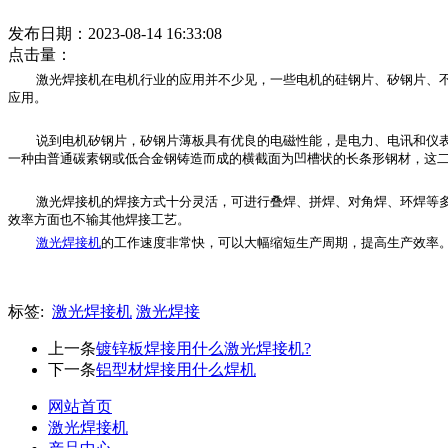
发布日期：2023-08-14 16:33:08
点击量：
激光焊接机在电机行业的应用并不少见，一些电机的硅钢片、矽钢片、
应用。
说到电机矽钢片，矽钢片薄板具有优良的电磁性能，是电力、电讯和仪
一种由普通碳素钢或低合金钢铸造而成的横截面为凹槽状的长条形钢材，这
激光焊接机的焊接方式十分灵活，可进行叠焊、拼焊、对角焊、环焊等
效率方面也不输其他焊接工艺。
激光焊接机
的工作速度非常快，可以大幅缩短生产周期，提高生产效率
标签:
激光焊接机
激光焊接
上一条
镀锌板焊接用什么激光焊接机?
下一条
铝型材焊接用什么焊机
网站首页
激光焊接机