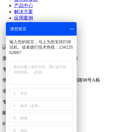
产品中心
解决方案
应用案例
服务支持
请您留言
关于澜速
联系澜速
输入您的留言，马上为您安排打样
试机。或者拨打技术热线：134125
52887
激光设备及生产工艺解决方案提供商
专业研发、制造激光焊接机19年
地址：广东省东莞市塘厦镇林村西荣路98号A栋
全国服务热线：0769-81221176
专员服务热线：13412552887
邮箱：2718917372@qq.com
ICP备案号：
粤ICP备17115279号