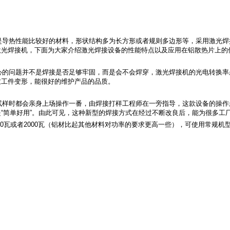
是导热性能比较好的材料，形状结构多为长方形或者规则多边形等，采用激光焊
激光焊接机，下面为大家介绍激光焊接设备的性能特点以及应用在铝散热片上的
心的问题并不是焊接是否足够牢固，而是会不会焊穿，激光焊接机的光电转换率
致工件变形，能很好的维护产品的品质。
试样时都会亲身上场操作一番，由焊接打样工程师在一旁指导，这款设备的操作
“简单好用”。由此可见，这种新型的焊接方式在经过不断改良后，能为很多工
500瓦或者2000瓦（铝材比起其他材料对功率的要求更高一些），可使用常