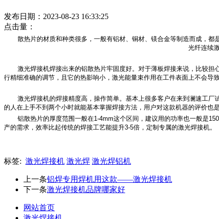
发布日期：2023-08-23 16:33:25
点击量：
散热片的材质和种类很多，一般有铝材、铜材、镁合金等制造而成，都
光纤连续
激光焊接机焊接出来的铝散热片牢固度好。对于薄板焊接来说，比较担
行精细准确的调节，且它的热影响小，激光能量束作用在工件表面上不会导
激光焊接机的焊接精度高，操作简单。基本上很多客户在来到澜速工厂
的人在上手不到两个小时就能基本掌握焊接方法，用户对这款机器的评价也是
铝散热片的厚度范围一般在1-4mm这个区间，建议用的功率也一般是1
产的需求，效率比起传统的焊接工艺能提升3-5倍，定制专属的激光焊接机。
标签:
激光焊接机
激光焊
激光焊铝机
上一条
铝焊专用焊机用这款——激光焊接机
下一条
激光焊接机品牌哪家好
网站首页
激光焊接机