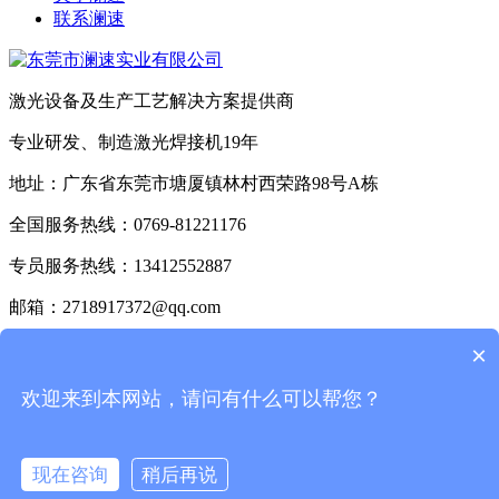
联系澜速
激光设备及生产工艺解决方案提供商
专业研发、制造激光焊接机19年
地址：广东省东莞市塘厦镇林村西荣路98号A栋
全国服务热线：0769-81221176
专员服务热线：13412552887
邮箱：2718917372@qq.com
ICP备案号：
粤ICP备17115279号
×
【免责声明】网站内容部分来自网络.若有侵权行为请告知网
欢迎来到本网站，请问有什么可以帮您？
站管理员.本网站将立即给予删除【版权声明】若无告之盗用
本站信息，违者必究，决不姑息！
现在咨询
稍后再说
ICP备案号：
粤ICP备17115279号
Powered by Metlnfo 5.3.19
在线咨询
拨打电话