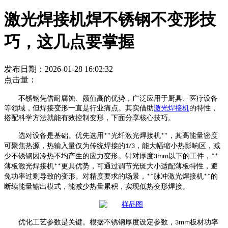
激光焊接机焊不锈钢不变形技
巧，这几点要掌握
发布日期：2026-01-28 16:02:32
点击量：
不锈钢凭借耐腐蚀、颜值高的优势，广泛应用于厨具、医疗设备
等领域，但焊接变形一直是行业痛点。其实借助
激光焊接机
的特性，
搭配科学方法就能有效控制变形，下面分享核心技巧。
选对设备是基础。优先选用
光纤激光焊接机
，其高能量密度
**
**
可聚焦热源，热输入量仅为传统焊接的
，能大幅缩小热影响区，减
1/3
少不锈钢因冷热不均产生的应力变形。针对厚度
以下的工件，
3mm
**
薄板激光焊接机
更具优势，可通过调节光斑大小适配薄板特性，避
**
免功率过剩导致的变形。对精度要求的场景，
脉冲激光焊接机
的
**
**
断续能量输出模式，能减少热量累积，实现低热变形焊接。
优化工艺参数是关键。根据不锈钢厚度设定参数，
板材功率
3mm