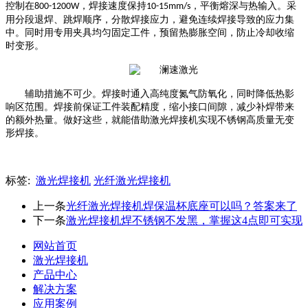
控制在
，焊接速度保持
，平衡熔深与热输入。采
800-1200W
10-15mm/s
用分段退焊、跳焊顺序，分散焊接应力，避免连续焊接导致的应力集
中。同时用专用夹具均匀固定工件，预留热膨胀空间，防止冷却收缩
时变形。
辅助措施不可少。焊接时通入高纯度氮气防氧化，同时降低热影
响区范围。焊接前保证工件装配精度，缩小接口间隙，减少补焊带来
的额外热量。做好这些，就能借助激光焊接机实现不锈钢高质量无变
形焊接。
标签:
激光焊接机
光纤激光焊接机
上一条
光纤激光焊接机焊保温杯底座可以吗？答案来了
下一条
激光焊接机焊不锈钢不发黑，掌握这4点即可实现
网站首页
激光焊接机
产品中心
解决方案
应用案例