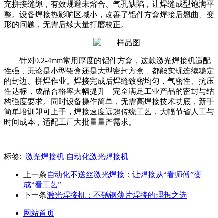
充拼接缝隙，有效规避未熔合、气孔缺陷，让焊缝成型饱满平
整。设备焊接热影响区域小，改善了铝件方盒焊接后翘曲、变
形的问题，无需后续大量打磨校正。
针对
0.2-4mm常用厚度的铝件方盒，这款激光焊接机适配
性强，无论是小型铝盒还是大型密封方盒，都能实现连续稳定
的封边、拼焊作业。焊接完成后焊缝致密均匀，气密性、抗压
性达标，成品合格率大幅提升，完全满足工业产品的密封与结
构强度要求。同时设备操作简单，无需高焊接技术功底，新手
简单培训即可上手，焊接速度远超传统工艺，大幅节省人工与
时间成本，适配工厂大批量量产需求。
标签:
激光焊接机
自动化激光焊接机
上一条
自动化不送丝激光焊接：让焊接从“看师傅”变
成“看工艺”
下一条
激光焊接机：不锈钢薄片焊接的理想之选
网站首页