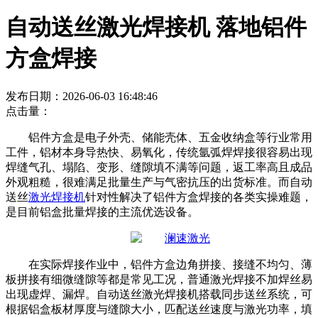
自动送丝激光焊接机 落地铝件
方盒焊接
发布日期：2026-06-03 16:48:46
点击量：
铝件方盒是电子外壳、储能壳体、五金收纳盒等行业常用
工件，铝材本身导热快、易氧化，传统氩弧焊焊接很容易出现
焊缝气孔、塌陷、变形、缝隙填不满等问题，返工率高且成品
外观粗糙，很难满足批量生产与气密抗压的出货标准。而自动
送丝
激光焊接机
针对性解决了铝件方盒焊接的各类实操难题，
是目前铝盒批量焊接的主流优选设备。
在实际焊接作业中，铝件方盒边角拼接、接缝不均匀、薄
板拼接有细微缝隙等都是常见工况，普通激光焊接不加焊丝易
出现虚焊、漏焊。自动送丝激光焊接机搭载同步送丝系统，可
根据铝盒板材厚度与缝隙大小，匹配送丝速度与激光功率，填