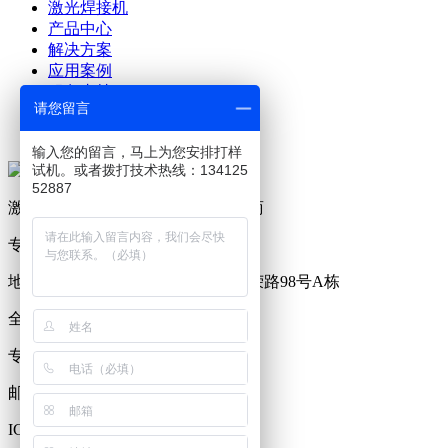
激光焊接机
产品中心
解决方案
应用案例
服务支持
请您留言
关于澜速
联系澜速
输入您的留言，马上为您安排打样
试机。或者拨打技术热线：134125
52887
激光设备及生产工艺解决方案提供商
专业研发、制造激光焊接机19年
地址：广东省东莞市塘厦镇林村西荣路98号A栋
全国服务热线：0769-81221176
专员服务热线：13412552887
邮箱：2718917372@qq.com
ICP备案号：
粤ICP备17115279号