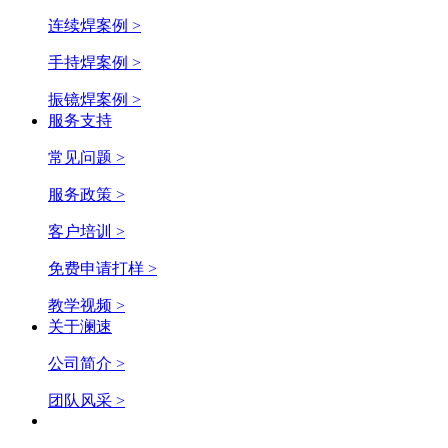
连续焊案例 >
手持焊案例 >
振镜焊案例 >
服务支持
常见问题 >
服务政策 >
客户培训 >
免费申请打样 >
教学视频 >
关于澜速
公司简介 >
团队风采 >