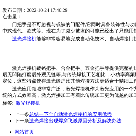
发布日期：2022-10-24 17:46:29
点击量：
门把手是不可忽视与或缺的门配件,它同时具备装饰性与
中式现代、欧式等。现在为了减少被盗的可能已经出了只能用
激光焊接机
能够非常容易地完成自动化技术、自动焊接门
激光焊接机镀铬把手、合金把手、五金把手等提供完整的
后无凹陷打磨后外观无缝等,与传统焊接工艺相比，小功率高
定位，这些特点使得激光缝焊比其他焊接方法更适合于精细工
激光应用领域非常广泛，激光焊接机作为激光应用的一个
统的方式效率高，激光焊接加工有着比传统加工更为优越的加
标签:
激光焊接机
上一条
总结一下全自动激光焊接机的应用优势
下一条
激光焊接出现焊穿飞溅原因分析及解决办法
网站首页