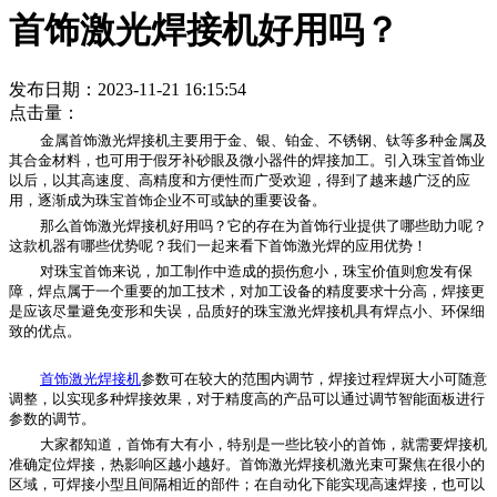
首饰激光焊接机好用吗？
发布日期：2023-11-21 16:15:54
点击量：
金属首饰激光焊接机主要用于金、银、铂金、不锈钢、钛等多种金属及
其合金材料，也可用于假牙补砂眼及微小器件的焊接加工。引入珠宝首饰业
以后，以其高速度、高精度和方便性而广受欢迎，得到了越来越广泛的应
用，逐渐成为珠宝首饰企业不可或缺的重要设备。
那么首饰激光焊接机好用吗？它的存在为首饰行业提供了哪些助力呢？
这款机器有哪些优势呢？我们一起来看下首饰激光焊的应用优势！
对珠宝首饰来说，加工制作中造成的损伤愈小，珠宝价值则愈发有保
障，焊点属于一个重要的加工技术，对加工设备的精度要求十分高，焊接更
是应该尽量避免变形和失误，品质好的珠宝激光焊接机具有焊点小、环保细
致的优点。
首饰激光焊接机
参数可在较大的范围内调节，焊接过程焊斑大小可随意
调整，以实现多种焊接效果，对于精度高的产品可以通过调节智能面板进行
参数的调节。
大家都知道，首饰有大有小，特别是一些比较小的首饰，就需要焊接机
准确定位焊接，热影响区越小越好。首饰激光焊接机激光束可聚焦在很小的
区域，可焊接小型且间隔相近的部件；在自动化下能实现高速焊接，也可以