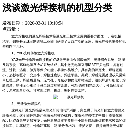
浅谈激光焊接机的机型分类
发布日期：2020-03-31 10:10:54
点击量：
激光焊接机的激光焊接技术是激光加工技术应用的重要方面之一。在机械、
汽车、钢铁甚至珠宝制造等工业部门获得了日益广泛的应用。激光焊接机主要的机
型有以下几种:
1、YAG光纤传输激光焊接机
YAG光纤传输激光焊接机的YAG激光器由金属聚光腔、光纤耦合系统、能 量
反馈系统、高速电源及冷却系统组成，其中激光电源采用IGBT开关电源，具有过
流、过载、温度、脉宽等保护功能，易操作易维护。具有高的深宽比，焊缝宽度
小，热影响区小，变形小，焊接速度快。焊缝平整、美观，焊后无需处理或只需简
单处理工序。焊缝质量高、无气孔，可减少和优化母材杂质。组织焊后可细化，焊
缝强度、韧性至少相当于甚至超过母材金属。可精 确控制光斑大小，可高精度定
位，易实现自动化。可实现点焊、拼焊、密封焊等工艺。
2、光纤激光焊接机
这种光纤激光焊接是依靠光纤传输与泵浦的，完全属于纯光纤的激光需要光
纤激光器，这个部件就是产生激光的核心机构，在激光焊接技术中属于模块化装
配，比YAG激光更加方便，光纤激光焊接主要用于小部件或精细焊接要求较高的焊
接加工、功率稳定、传输距离远、能 量分布均匀、维护方便、但是光纤激光焊接