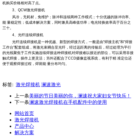
机购买价格相对高了点。
3、QCW激光焊接机
风冷，无耗材，免维护；脉冲和连续两种工作模式；十分优越的脉冲功率、
能 量稳定性；低成本解决方案，同时兼具高峰值功率；电光转换效率高于百分之
三十。
4、光纤连续焊接机
光纤连续焊接机是一种优越、新型的焊接方式，一般是由"焊接主机"和"焊接
工作台"配套组成，将激光束耦合至光纤，经过远距离的传输后，经过处理为平行
的光线聚焦于工件实施连续焊接这种焊接机对焊接难以接近的部位，可以采用非接
触式焊接，操作上更灵活；另外还配合了CCD摄像监视系统，有利于精 准定位还
便于观察焊接过程，焊斑能 量分布均匀。
标签:
激光焊接机
澜速激光
上一条
美丽的节日美丽的你，澜速祝大家妇女节快乐！
下一条
澜速激光焊接机在手机配件中的使用
网站首页
激光焊接机
产品中心
解决方案